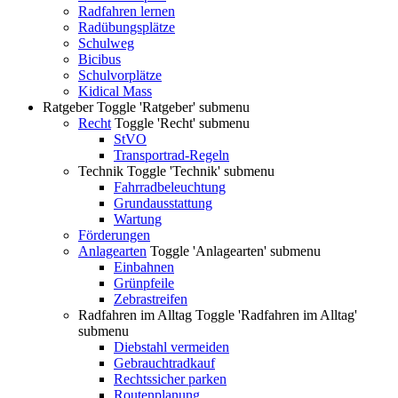
Radfahren lernen
Radübungsplätze
Schulweg
Bicibus
Schulvorplätze
Kidical Mass
Ratgeber
Toggle 'Ratgeber' submenu
Recht
Toggle 'Recht' submenu
StVO
Transportrad-Regeln
Technik
Toggle 'Technik' submenu
Fahrradbeleuchtung
Grundausstattung
Wartung
Förderungen
Anlagearten
Toggle 'Anlagearten' submenu
Einbahnen
Grünpfeile
Zebrastreifen
Radfahren im Alltag
Toggle 'Radfahren im Alltag'
submenu
Diebstahl vermeiden
Gebrauchtradkauf
Rechtssicher parken
Routenplanung