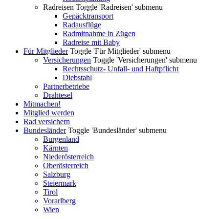
Radreisen
Toggle 'Radreisen' submenu
Gepäcktransport
Radausflüge
Radmitnahme in Zügen
Radreise mit Baby
Für Mitglieder
Toggle 'Für Mitglieder' submenu
Versicherungen
Toggle 'Versicherungen' submenu
Rechtsschutz- Unfall- und Haftpflicht
Diebstahl
Partnerbetriebe
Drahtesel
Mitmachen!
Mitglied werden
Rad versichern
Bundesländer
Toggle 'Bundesländer' submenu
Burgenland
Kärnten
Niederösterreich
Oberösterreich
Salzburg
Steiermark
Tirol
Vorarlberg
Wien