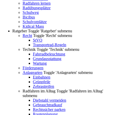
Radfahren lernen
Radübungsplätze
Schulweg
Bicibus
Schulvorplätze
Kidical Mass
Ratgeber
Toggle 'Ratgeber' submenu
Recht
Toggle 'Recht' submenu
StVO
Transportrad-Regeln
Technik
Toggle 'Technik' submenu
Fahrradbeleuchtung
Grundausstattung
Wartung
Förderungen
Anlagearten
Toggle 'Anlagearten' submenu
Einbahnen
Grünpfeile
Zebrastreifen
Radfahren im Alltag
Toggle 'Radfahren im Alltag'
submenu
Diebstahl vermeiden
Gebrauchtradkauf
Rechtssicher parken
Routenplanung