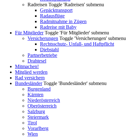
Radreisen
Toggle 'Radreisen' submenu
Gepäcktransport
Radausflüge
Radmitnahme in Zügen
Radreise mit Baby
Für Mitglieder
Toggle 'Für Mitglieder' submenu
Versicherungen
Toggle 'Versicherungen' submenu
Rechtsschutz- Unfall- und Haftpflicht
Diebstahl
Partnerbetriebe
Drahtesel
Mitmachen!
Mitglied werden
Rad versichern
Bundesländer
Toggle 'Bundesländer' submenu
Burgenland
Kärnten
Niederösterreich
Oberösterreich
Salzburg
Steiermark
Tirol
Vorarlberg
Wien