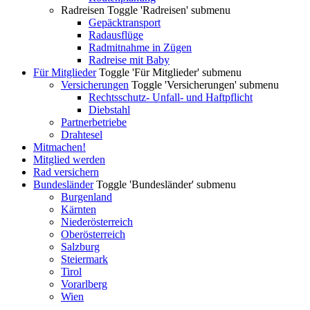
Radreisen
Toggle 'Radreisen' submenu
Gepäcktransport
Radausflüge
Radmitnahme in Zügen
Radreise mit Baby
Für Mitglieder
Toggle 'Für Mitglieder' submenu
Versicherungen
Toggle 'Versicherungen' submenu
Rechtsschutz- Unfall- und Haftpflicht
Diebstahl
Partnerbetriebe
Drahtesel
Mitmachen!
Mitglied werden
Rad versichern
Bundesländer
Toggle 'Bundesländer' submenu
Burgenland
Kärnten
Niederösterreich
Oberösterreich
Salzburg
Steiermark
Tirol
Vorarlberg
Wien