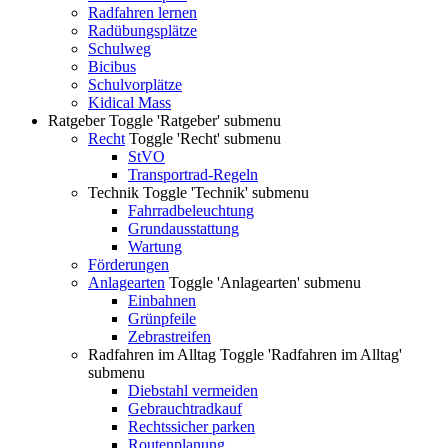
Radfahren lernen
Radübungsplätze
Schulweg
Bicibus
Schulvorplätze
Kidical Mass
Ratgeber
Toggle 'Ratgeber' submenu
Recht
Toggle 'Recht' submenu
StVO
Transportrad-Regeln
Technik
Toggle 'Technik' submenu
Fahrradbeleuchtung
Grundausstattung
Wartung
Förderungen
Anlagearten
Toggle 'Anlagearten' submenu
Einbahnen
Grünpfeile
Zebrastreifen
Radfahren im Alltag
Toggle 'Radfahren im Alltag'
submenu
Diebstahl vermeiden
Gebrauchtradkauf
Rechtssicher parken
Routenplanung