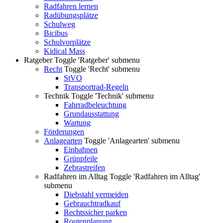
Radfahren lernen
Radübungsplätze
Schulweg
Bicibus
Schulvorplätze
Kidical Mass
Ratgeber
Toggle 'Ratgeber' submenu
Recht
Toggle 'Recht' submenu
StVO
Transportrad-Regeln
Technik
Toggle 'Technik' submenu
Fahrradbeleuchtung
Grundausstattung
Wartung
Förderungen
Anlagearten
Toggle 'Anlagearten' submenu
Einbahnen
Grünpfeile
Zebrastreifen
Radfahren im Alltag
Toggle 'Radfahren im Alltag'
submenu
Diebstahl vermeiden
Gebrauchtradkauf
Rechtssicher parken
Routenplanung