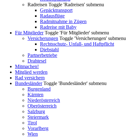
Radreisen
Toggle 'Radreisen' submenu
Gepäcktransport
Radausflüge
Radmitnahme in Zügen
Radreise mit Baby
Für Mitglieder
Toggle 'Für Mitglieder' submenu
Versicherungen
Toggle 'Versicherungen' submenu
Rechtsschutz- Unfall- und Haftpflicht
Diebstahl
Partnerbetriebe
Drahtesel
Mitmachen!
Mitglied werden
Rad versichern
Bundesländer
Toggle 'Bundesländer' submenu
Burgenland
Kärnten
Niederösterreich
Oberösterreich
Salzburg
Steiermark
Tirol
Vorarlberg
Wien