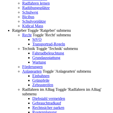
Radfahren lernen
Radübungsplätze
Schulweg
Bicibus
Schulvorplätze
Kidical Mass
Ratgeber
Toggle 'Ratgeber' submenu
Recht
Toggle 'Recht' submenu
StVO
Transportrad-Regeln
Technik
Toggle 'Technik' submenu
Fahrradbeleuchtung
Grundausstattung
Wartung
Förderungen
Anlagearten
Toggle 'Anlagearten' submenu
Einbahnen
Grünpfeile
Zebrastreifen
Radfahren im Alltag
Toggle 'Radfahren im Alltag'
submenu
Diebstahl vermeiden
Gebrauchtradkauf
Rechtssicher parken
Routenplanung