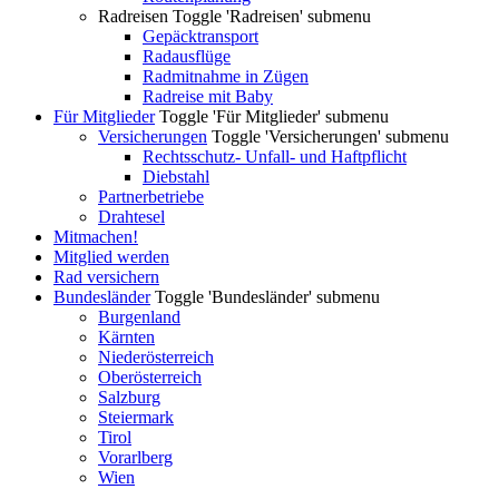
Radreisen
Toggle 'Radreisen' submenu
Gepäcktransport
Radausflüge
Radmitnahme in Zügen
Radreise mit Baby
Für Mitglieder
Toggle 'Für Mitglieder' submenu
Versicherungen
Toggle 'Versicherungen' submenu
Rechtsschutz- Unfall- und Haftpflicht
Diebstahl
Partnerbetriebe
Drahtesel
Mitmachen!
Mitglied werden
Rad versichern
Bundesländer
Toggle 'Bundesländer' submenu
Burgenland
Kärnten
Niederösterreich
Oberösterreich
Salzburg
Steiermark
Tirol
Vorarlberg
Wien