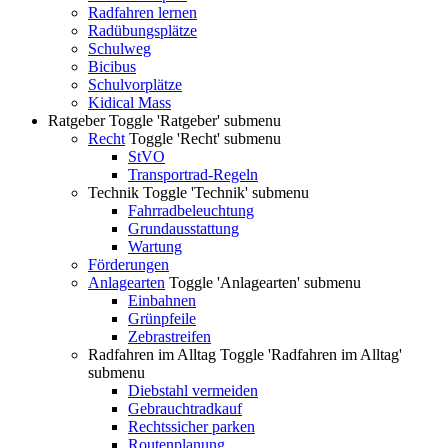
Radfahren lernen
Radübungsplätze
Schulweg
Bicibus
Schulvorplätze
Kidical Mass
Ratgeber
Toggle 'Ratgeber' submenu
Recht
Toggle 'Recht' submenu
StVO
Transportrad-Regeln
Technik
Toggle 'Technik' submenu
Fahrradbeleuchtung
Grundausstattung
Wartung
Förderungen
Anlagearten
Toggle 'Anlagearten' submenu
Einbahnen
Grünpfeile
Zebrastreifen
Radfahren im Alltag
Toggle 'Radfahren im Alltag'
submenu
Diebstahl vermeiden
Gebrauchtradkauf
Rechtssicher parken
Routenplanung