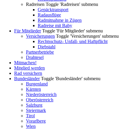
Radreisen
Toggle 'Radreisen' submenu
Gepäcktransport
Radausflüge
Radmitnahme in Zügen
Radreise mit Baby
Für Mitglieder
Toggle 'Für Mitglieder' submenu
Versicherungen
Toggle 'Versicherungen' submenu
Rechtsschutz- Unfall- und Haftpflicht
Diebstahl
Partnerbetriebe
Drahtesel
Mitmachen!
Mitglied werden
Rad versichern
Bundesländer
Toggle 'Bundesländer' submenu
Burgenland
Kärnten
Niederösterreich
Oberösterreich
Salzburg
Steiermark
Tirol
Vorarlberg
Wien